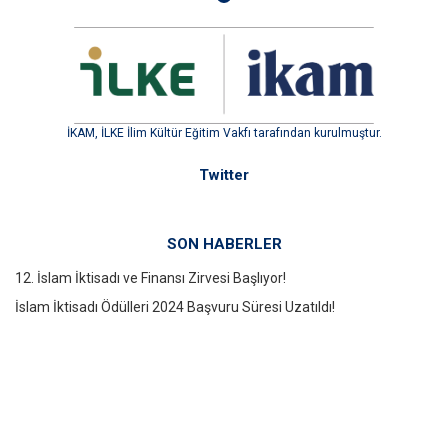
İKAM, İLKE İlim Kültür Eğitim Vakfı tarafından kurulmuştur.
Twitter
SON HABERLER
12. İslam İktisadı ve Finansı Zirvesi Başlıyor!
İslam İktisadı Ödülleri 2024 Başvuru Süresi Uzatıldı!
İKAM Konuşmaları: Takadao ile Merkeziyetsiz Sigorta ve İslami
Finans Üzerine İlham Verici Bir Oturum Gerçekleştirildi!
İletişim Bilgileri
Aziz Mahmut Hüdai mah. Türbe Kapısı Sok. No: 13 Üsküdar/İSTANBUL