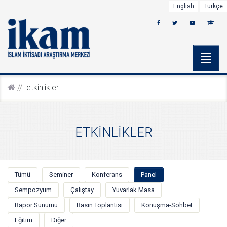
English
Türkçe
etki̇nli̇kler
ETKİNLİKLER
Tümü
Seminer
Konferans
Panel
Sempozyum
Çalıştay
Yuvarlak Masa
Rapor Sunumu
Basın Toplantısı
Konuşma-Sohbet
Eğitim
Diğer