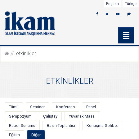
English
Türkçe
etki̇nli̇kler
ETKİNLİKLER
Tümü
Seminer
Konferans
Panel
Sempozyum
Çalıştay
Yuvarlak Masa
Rapor Sunumu
Basın Toplantısı
Konuşma-Sohbet
Eğitim
Diğer