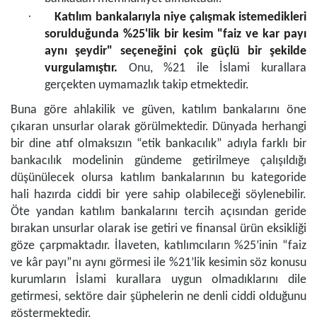
·
Katılım bankalarıyla niye çalışmak istemedikleri
sorulduğunda %25'lik bir kesim "faiz ve kar payı
aynı şeydir" seçeneğini çok güçlü bir şekilde
vurgulamıştır.
Onu, %21 ile İslami kurallara
gerçekten uymamazlık takip etmektedir.
Buna göre ahlakilik ve güven, katılım bankalarını öne
çıkaran unsurlar olarak görülmektedir. Dünyada herhangi
bir dine atıf olmaksızın “etik bankacılık” adıyla farklı bir
bankacılık modelinin gündeme getirilmeye çalışıldığı
düşünülecek olursa katılım bankalarının bu kategoride
hali hazırda ciddi bir yere sahip olabileceği söylenebilir.
Öte yandan katılım bankalarını tercih açısından geride
bırakan unsurlar olarak ise getiri ve finansal ürün eksikliği
göze çarpmaktadır. İlaveten, katılımcıların %25’inin “faiz
ve kâr payı”nı aynı görmesi ile %21’lik kesimin söz konusu
kurumların İslami kurallara uygun olmadıklarını dile
getirmesi, sektöre dair şüphelerin ne denli ciddi olduğunu
göstermektedir.