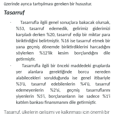
üzerinde ayrıca tartışılması gereken bir husustur.
Tasarruf
·
Tasarrufla ilgili genel sonuçlara bakacak olursak,
%53, tasarruf edemedik, gelirimiz giderimizi
karşıladı derken %20, tasarruf edip bir miktar para
biriktirdiğini belirtmiştir. %16 ise tasarruf etmek bir
yana geçmiş dönemde biriktirdiklerini harcadığını
söylerken %12’lik kesim borçlandığını dile
getirmiştir.
·
Tasarrufla ilgili bir önceki maddedeki gruplarda
yer alanlara gerektiğinde borcu nereden
alabilecekleri sorulduğunda ise genel itibariyle
%3’ü, tasarruf edebilenlerin %4’ü, tasarruf
edemeyenlerin %2’si, geçmiş tasarruflarını
yiyenlerin %5’i, borçlananların ise sadece %1’i
katılım bankası finansmanını dile getirmiştir.
Tasarruf, ülkelerin gelişimi ve kalkınması için önemli bir