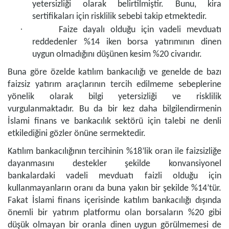
yetersizliği olarak belirtilmiştir. Bunu, kira
sertifikaları için risklilik sebebi takip etmektedir.
·
Faize dayalı olduğu için vadeli mevduatı
reddedenler %14 iken borsa yatırımının dinen
uygun olmadığını düşünen kesim %20 civarıdır.
Buna göre özelde katılım bankacılığı ve genelde de bazı
faizsiz yatırım araçlarının tercih edilmeme sebeplerine
yönelik olarak bilgi yetersizliği ve risklilik
vurgulanmaktadır. Bu da bir kez daha bilgilendirmenin
İslami finans ve bankacılık sektörü için talebi ne denli
etkilediğini gözler önüne sermektedir.
Katılım bankacılığının tercihinin %18’lik oran ile faizsizliğe
dayanmasını destekler şekilde konvansiyonel
bankalardaki vadeli mevduatı faizli olduğu için
kullanmayanların oranı da buna yakın bir şekilde %14’tür.
Fakat İslami finans içerisinde katılım bankacılığı dışında
önemli bir yatırım platformu olan borsaların %20 gibi
düşük olmayan bir oranla dinen uygun görülmemesi de