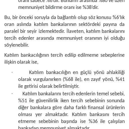
oranı sadece %6’dır. Bunların arasında %80 ve üzeri
memnuniyet bildirme oranı ise %38’dir.
Bu, bir önceki soruyla da bağlantılı olup söz konusu %6’lık
oran aslında katılım bankalarının sektördeki payına da
paralel bir seyir izlemektedir. İlaveten, katılım bankalarını
tercih edenler arasında memnuniyet oranının iyi olduğu
söylenebilir.
Katılım bankacılığının tercih edilip edilmeme sebeplerine
ilişkin olarak ise,
·
Katılım bankacılığın en güçlü yönü ahlakiliği
olarak vurgulanırken (%68 ile), en zayıf yönü, %41
ile getirisi olarak belirtilmiştir.
·
Katılım bankalarını tercih edenlerin temel sebebi,
%51 ile güvenilirlik iken tercih sebebinin sonunda
diğer bankalara göre daha farklı finansal ürünlerin
olması yer almaktadır. Katılım bankasını tercih
etmeme sebebinin başında ise %36 ile çalışılan
bankadan memnuniyet almaktadır.