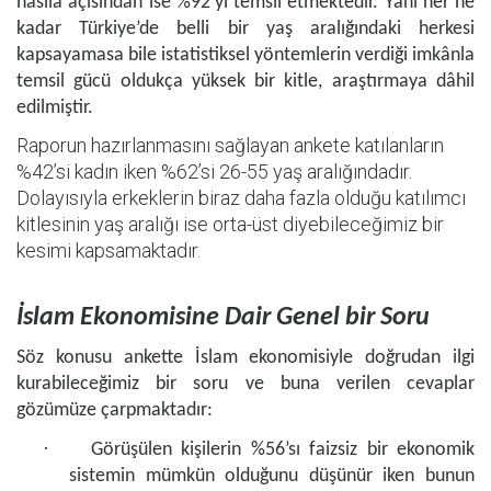
hâsıla açısından ise %92’yi temsil etmektedir. Yani her ne
kadar Türkiye’de belli bir yaş aralığındaki herkesi
kapsayamasa bile istatistiksel yöntemlerin verdiği imkânla
temsil gücü oldukça yüksek bir kitle, araştırmaya dâhil
edilmiştir.
Raporun hazırlanmasını sağlayan ankete katılanların
%42’si kadın iken %62’si 26-55 yaş aralığındadır.
Dolayısıyla erkeklerin biraz daha fazla olduğu katılımcı
kitlesinin yaş aralığı ise orta-üst diyebileceğimiz bir
kesimi kapsamaktadır.
İslam Ekonomisine Dair Genel bir Soru
Söz konusu ankette İslam ekonomisiyle doğrudan ilgi
kurabileceğimiz bir soru ve buna verilen cevaplar
gözümüze çarpmaktadır:
·
Görüşülen kişilerin %56’sı faizsiz bir ekonomik
sistemin mümkün olduğunu düşünür iken bunun