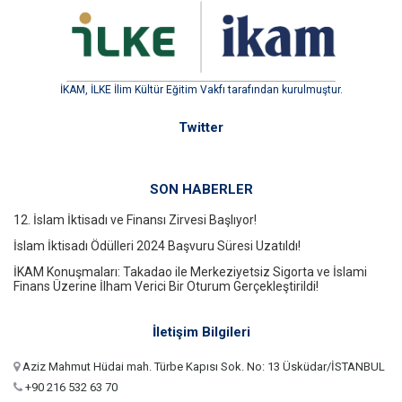
İKAM, İLKE İlim Kültür Eğitim Vakfı tarafından kurulmuştur.
Twitter
SON HABERLER
12. İslam İktisadı ve Finansı Zirvesi Başlıyor!
İslam İktisadı Ödülleri 2024 Başvuru Süresi Uzatıldı!
İKAM Konuşmaları: Takadao ile Merkeziyetsiz Sigorta ve İslami
Finans Üzerine İlham Verici Bir Oturum Gerçekleştirildi!
İletişim Bilgileri
Aziz Mahmut Hüdai mah. Türbe Kapısı Sok. No: 13 Üsküdar/İSTANBUL
+90 216 532 63 70