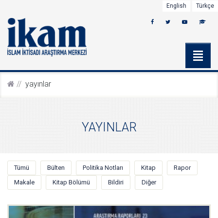
English
Türkçe
yayinlar
YAYINLAR
Tümü
Bülten
Politika Notları
Kitap
Rapor
Makale
Kitap Bölümü
Bildiri
Diğer