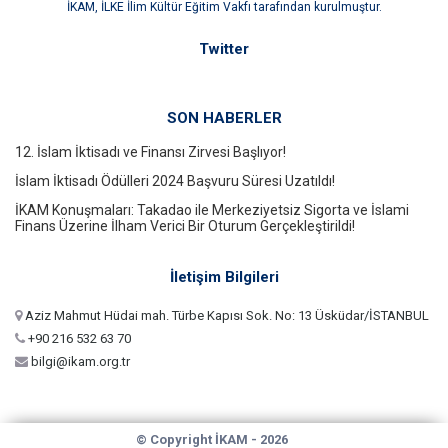
İKAM, İLKE İlim Kültür Eğitim Vakfı tarafından kurulmuştur.
Twitter
SON HABERLER
12. İslam İktisadı ve Finansı Zirvesi Başlıyor!
İslam İktisadı Ödülleri 2024 Başvuru Süresi Uzatıldı!
İKAM Konuşmaları: Takadao ile Merkeziyetsiz Sigorta ve İslami
Finans Üzerine İlham Verici Bir Oturum Gerçekleştirildi!
İletişim Bilgileri
Aziz Mahmut Hüdai mah. Türbe Kapısı Sok. No: 13 Üsküdar/İSTANBUL
+90 216 532 63 70
bilgi@ikam.org.tr
© Copyright İKAM -
2026