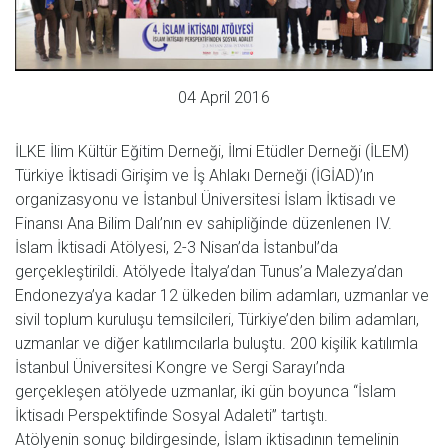
04 April 2016
İLKE İlim Kültür Eğitim Derneği, İlmi Etüdler Derneği (İLEM)
Türkiye İktisadi Girişim ve İş Ahlakı Derneği (İGİAD)’ın
organizasyonu ve İstanbul Üniversitesi İslam İktisadı ve
Finansı Ana Bilim Dalı’nın ev sahipliğinde düzenlenen IV.
İslam İktisadi Atölyesi, 2-3 Nisan’da İstanbul’da
gerçekleştirildi. Atölyede İtalya’dan Tunus’a Malezya’dan
Endonezya’ya kadar 12 ülkeden bilim adamları, uzmanlar ve
sivil toplum kuruluşu temsilcileri, Türkiye’den bilim adamları,
uzmanlar ve diğer katılımcılarla buluştu. 200 kişilik katılımla
İstanbul Üniversitesi Kongre ve Sergi Sarayı’nda
gerçekleşen atölyede uzmanlar, iki gün boyunca “İslam
İktisadı Perspektifinde Sosyal Adaleti” tartıştı.
Atölyenin sonuç bildirgesinde, İslam iktisadının temelinin