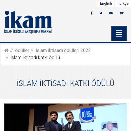
English
Türkçe
ödüller
i̇slam i̇kti̇sadi ödülleri̇ 2022
i̇slam i̇kti̇sadi katki ödülü
İSLAM İKTİSADI KATKI ÖDÜLÜ