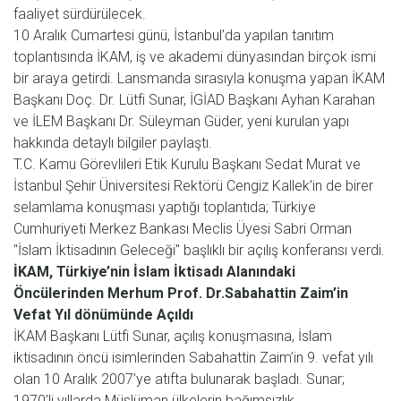
faaliyet sürdürülecek.
10 Aralık Cumartesi günü, İstanbul’da yapılan tanıtım
toplantısında İKAM, iş ve akademi dünyasından birçok ismi
bir araya getirdi. Lansmanda sırasıyla konuşma yapan İKAM
Başkanı Doç. Dr. Lütfi Sunar, İGİAD Başkanı Ayhan Karahan
ve İLEM Başkanı Dr. Süleyman Güder, yeni kurulan yapı
hakkında detaylı bilgiler paylaştı.
T.C. Kamu Görevlileri Etik Kurulu Başkanı Sedat Murat ve
İstanbul Şehir Üniversitesi Rektörü Cengiz Kallek’in de birer
selamlama konuşması yaptığı toplantıda; Türkiye
Cumhuriyeti Merkez Bankası Meclis Üyesi Sabri Orman
"İslam İktisadının Geleceği" başlıklı bir açılış konferansı verdi.
İKAM, Türkiye’nin İslam İktisadı Alanındaki
Öncülerinden Merhum Prof. Dr.Sabahattin Zaim’in
Vefat Yıl dönümünde Açıldı
İKAM Başkanı Lütfi Sunar, açılış konuşmasına, İslam
iktisadının öncü isimlerinden Sabahattin Zaim’in 9. vefat yılı
olan 10 Aralık 2007’ye atıfta bulunarak başladı. Sunar;
1970’li yıllarda Müslüman ülkelerin bağımsızlık