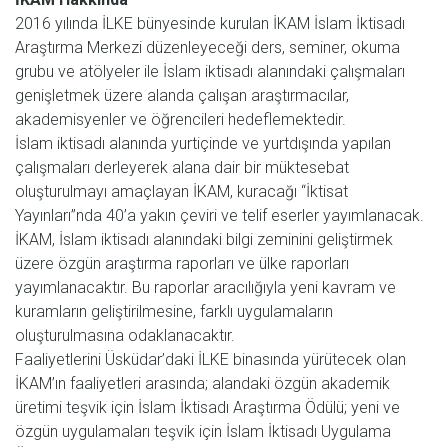
2016 yılında İLKE bünyesinde kurulan İKAM İslam İktisadı
Araştırma Merkezi düzenleyeceği ders, seminer, okuma
grubu ve atölyeler ile İslam iktisadı alanındaki çalışmaları
genişletmek üzere alanda çalışan araştırmacılar,
akademisyenler ve öğrencileri hedeflemektedir.
İslam iktisadı alanında yurtiçinde ve yurtdışında yapılan
çalışmaları derleyerek alana dair bir müktesebat
oluşturulmayı amaçlayan İKAM, kuracağı “İktisat
Yayınları”nda 40’a yakın çeviri ve telif eserler yayımlanacak.
İKAM, İslam iktisadı alanındaki bilgi zeminini geliştirmek
üzere özgün araştırma raporları ve ülke raporları
yayımlanacaktır. Bu raporlar aracılığıyla yeni kavram ve
kuramların geliştirilmesine, farklı uygulamaların
oluşturulmasına odaklanacaktır.
Faaliyetlerini Üsküdar’daki İLKE binasında yürütecek olan
İKAM’ın faaliyetleri arasında; alandaki özgün akademik
üretimi teşvik için İslam İktisadı Araştırma Ödülü; yeni ve
özgün uygulamaları teşvik için İslam İktisadı Uygulama