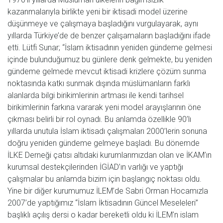
kazanmalarıyla birlikte yeni bir iktisadi model üzerine
düşünmeye ve çalışmaya başladığını vurgulayarak, aynı
yıllarda Türkiye’de de benzer çalışamaların başladığını ifade
etti. Lütfi Sunar; “İslam iktisadının yeniden gündeme gelmesi
içinde bulunduğumuz bu günlere denk gelmekte, bu yeniden
gündeme gelmede mevcut iktisadi krizlere çözüm sunma
noktasında katkı sunmak dışında müslümanların farklı
alanlarda bilgi birikimlerinin artması ile kendi tarihsel
birikimlerinin farkına vararak yeni model arayışlarının öne
çıkması belirli bir rol oynadı. Bu anlamda özellikle 90’lı
yıllarda unutula İslam iktisadı çalışmaları 2000’lerin sonuna
doğru yeniden gündeme gelmeye başladı. Bu dönemde
İLKE Derneği çatısı altıdaki kurumlarımızdan olan ve İKAM’ın
kurumsal destekçilerinden İGİAD’ın varlığı ve yaptığı
çalışmalar bu anlamda bizim için başlangıç noktası oldu.
Yine bir diğer kurumumuz İLEM’de Sabri Orman Hocamızla
2007’de yaptığımız “İslam İktisadının Güncel Meseleleri”
başlıklı açılış dersi o kadar bereketli oldu ki İLEM’n islam