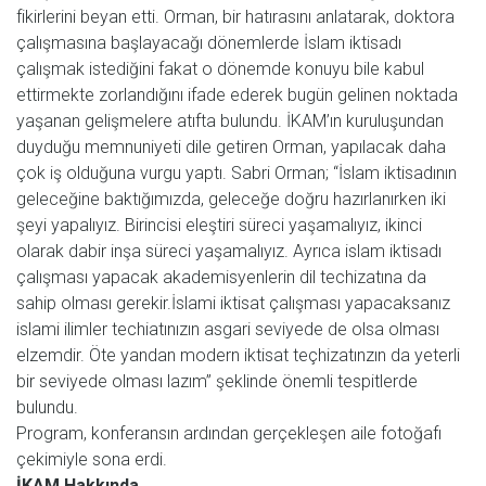
fikirlerini beyan etti. Orman, bir hatırasını anlatarak, doktora
çalışmasına başlayacağı dönemlerde İslam iktisadı
çalışmak istediğini fakat o dönemde konuyu bile kabul
ettirmekte zorlandığını ifade ederek bugün gelinen noktada
yaşanan gelişmelere atıfta bulundu. İKAM’ın kuruluşundan
duyduğu memnuniyeti dile getiren Orman, yapılacak daha
çok iş olduğuna vurgu yaptı. Sabri Orman; “İslam iktisadının
geleceğine baktığımızda, geleceğe doğru hazırlanırken iki
şeyi yapalıyız. Birincisi eleştiri süreci yaşamalıyız, ikinci
olarak dabir inşa süreci yaşamalıyız. Ayrıca islam iktisadı
çalışması yapacak akademisyenlerin dil techizatına da
sahip olması gerekir.İslami iktisat çalışması yapacaksanız
islami ilimler techiatınızın asgari seviyede de olsa olması
elzemdir. Öte yandan modern iktisat teçhizatınzın da yeterli
bir seviyede olması lazım” şeklinde önemli tespitlerde
bulundu.
Program, konferansın ardından gerçekleşen aile fotoğafı
çekimiyle sona erdi.
İKAM Hakkında