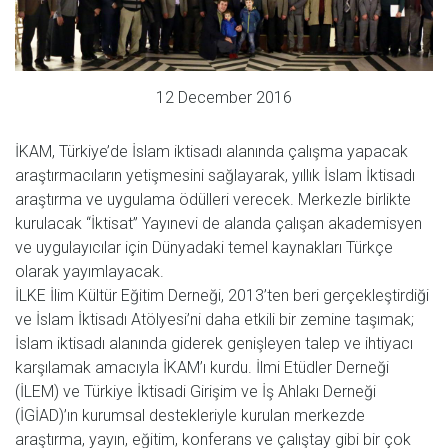
12 December 2016
İKAM, Türkiye’de İslam iktisadı alanında çalışma yapacak
araştırmacıların yetişmesini sağlayarak, yıllık İslam İktisadı
araştırma ve uygulama ödülleri verecek. Merkezle birlikte
kurulacak “İktisat” Yayınevi de alanda çalışan akademisyen
ve uygulayıcılar için Dünyadaki temel kaynakları Türkçe
olarak yayımlayacak.
İLKE İlim Kültür Eğitim Derneği, 2013’ten beri gerçekleştirdiği
ve İslam İktisadı Atölyesi’ni daha etkili bir zemine taşımak;
İslam iktisadı alanında giderek genişleyen talep ve ihtiyacı
karşılamak amacıyla İKAM’ı kurdu. İlmi Etüdler Derneği
(İLEM) ve Türkiye İktisadi Girişim ve İş Ahlakı Derneği
(İGİAD)’ın kurumsal destekleriyle kurulan merkezde
araştırma, yayın, eğitim, konferans ve çalıştay gibi bir çok