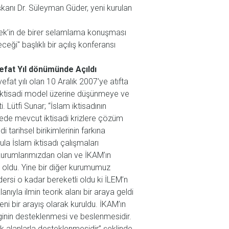
kanı Dr. Süleyman Güder, yeni kurulan
llek’in de birer selamlama konuşması
ği" başlıklı bir açılış konferansı
efat Yıl dönümünde Açıldı
fat yılı olan 10 Aralık 2007’ye atıfta
ir iktisadi model üzerine düşünmeye ve
 Lütfi Sunar; “İslam iktisadının
de mevcut iktisadi krizlere çözüm
 tarihsel birikimlerinin farkına
ula İslam iktisadı çalışmaları
urumlarımızdan olan ve İKAM’ın
ı oldu. Yine bir diğer kurumumuz
ersi o kadar bereketli oldu ki İLEM’n
ıyla ilmin teorik alanı bir araya geldi
i bir arayış olarak kuruldu. İKAM’ın
lginin desteklenmesi ve beslenmesidir.
k alanlarla desteklenmesidir” şeklinde