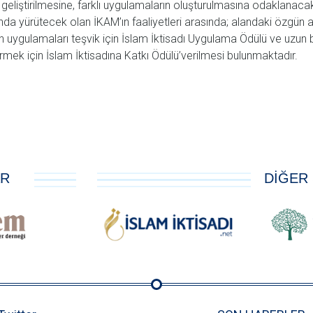
geliştirilmesine, farklı uygulamaların oluşturulmasına odaklanacakt
ında yürütecek olan İKAM’ın faaliyetleri arasında; alandaki özgün 
n uygulamaları teşvik için İslam İktisadı Uygulama Ödülü ve uzun bi
rmek için İslam İktisadına Katkı Ödülü’verilmesi bulunmaktadır.
AR
DİĞER 