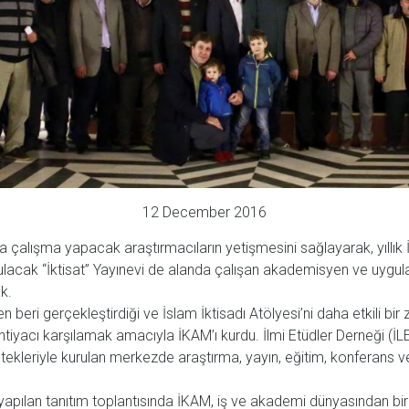
12 December 2016
da çalışma yapacak araştırmacıların yetişmesini sağlayarak, yıllık
rulacak “İktisat” Yayınevi de alanda çalışan akademisyen ve uygul
k.
n beri gerçekleştirdiği ve İslam İktisadı Atölyesi’ni daha etkili bi
htiyacı karşılamak amacıyla İKAM’ı kurdu. İlmi Etüdler Derneği (İLE
tekleriyle kurulan merkezde araştırma, yayın, eğitim, konferans ve 
 yapılan tanıtım toplantısında İKAM, iş ve akademi dünyasından bi