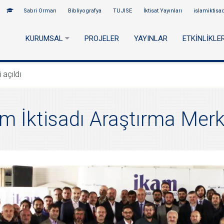
Sabri Orman
Bibliyografya
TUJISE
İktisat Yayınları
islamiktisa
KURUMSAL
PROJELER
YAYINLAR
ETKİNLİKLE
 açıldı
m İktisadı Araştırma Merk