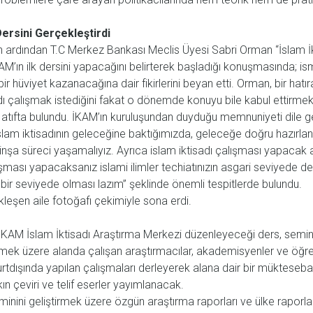
Dersini Gerçekleştirdi
n ardından T.C Merkez Bankası Meclis Üyesi Sabri Orman “İslam İkt
KAM’ın ilk dersini yapacağını belirterek başladığı konuşmasında; 
bir hüviyet kazanacağına dair fikirlerini beyan etti. Orman, bir hat
 çalışmak istediğini fakat o dönemde konuyu bile kabul ettirmek
atıfta bulundu. İKAM’ın kuruluşundan duyduğu memnuniyeti dile g
am iktisadının geleceğine baktığımızda, geleceğe doğru hazırlanırken
r inşa süreci yaşamalıyız. Ayrıca islam iktisadı çalışması yapacak
lışması yapacaksanız islami ilimler techiatınızın asgari seviyede 
i bir seviyede olması lazım” şeklinde önemli tespitlerde bulundu.
eşen aile fotoğafı çekimiyle sona erdi.
İKAM İslam İktisadı Araştırma Merkezi düzenleyeceği ders, semin
letmek üzere alanda çalışan araştırmacılar, akademisyenler ve öğre
 yurtdışında yapılan çalışmaları derleyerek alana dair bir müktese
kın çeviri ve telif eserler yayımlanacak.
eminini geliştirmek üzere özgün araştırma raporları ve ülke raporla