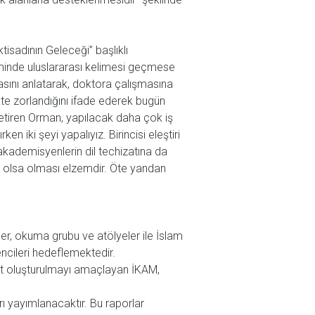
isadının Geleceği” başlıklı
isminde uluslararası kelimesi geçmese
ırasını anlatarak, doktora çalışmasına
te zorlandığını ifade ederek bugün
etiren Orman, yapılacak daha çok iş
 iki şeyi yapalıyız. Birincisi eleştiri
 akademisyenlerin dil techizatına da
de olsa olması elzemdir. Öte yandan
er, okuma grubu ve atölyeler ile İslam
ncileri hedeflemektedir.
bat oluşturulmayı amaçlayan İKAM,
rı yayımlanacaktır. Bu raporlar