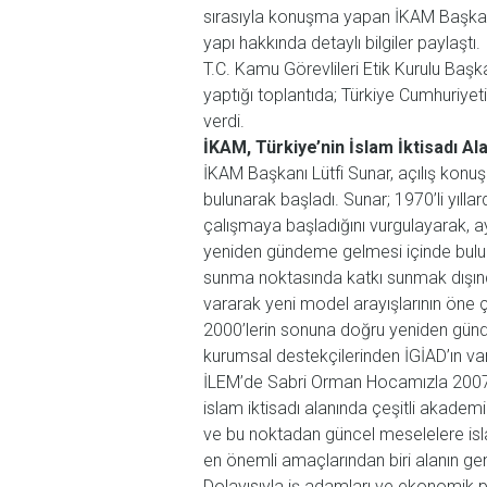
sırasıyla konuşma yapan İKAM Başkanı
yapı hakkında detaylı bilgiler paylaştı.
T.C. Kamu Görevlileri Etik Kurulu Baş
yaptığı toplantıda; Türkiye Cumhuriyet
verdi.
İKAM, Türkiye’nin İslam İktisadı A
İKAM Başkanı Lütfi Sunar, açılış konuşm
bulunarak başladı. Sunar; 1970’li yıll
çalışmaya başladığını vurgulayarak, ayn
yeniden gündeme gelmesi içinde bul
sunma noktasında katkı sunmak dışında m
vararak yeni model arayışlarının öne çık
2000’lerin sonuna doğru yeniden günd
kurumsal destekçilerinden İGİAD’ın var
İLEM’de Sabri Orman Hocamızla 2007’de 
islam iktisadı alanında çeşitli akadem
ve bu noktadan güncel meselelere isla
en önemli amaçlarından biri alanın gen
Dolayısıyla iş adamları ve ekonomik p