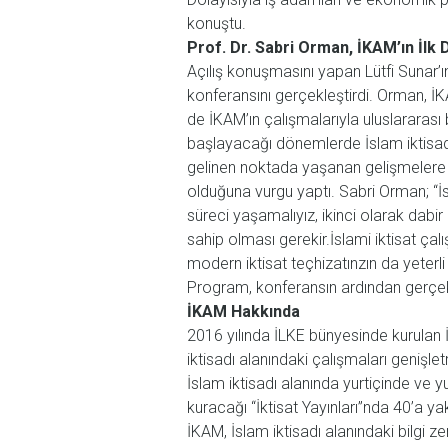
konuştu.
Prof. Dr. Sabri Orman, İKAM’ın İlk 
Açılış konuşmasını yapan Lütfi Sunar’ı
konferansını gerçekleştirdi. Orman, İ
de İKAM’ın çalışmalarıyla uluslararası 
başlayacağı dönemlerde İslam iktisadı
gelinen noktada yaşanan gelişmelere 
olduğuna vurgu yaptı. Sabri Orman; “İsl
süreci yaşamalıyız, ikinci olarak dabi
sahip olması gerekir.İslami iktisat ça
modern iktisat teçhizatınzın da yeterl
Program, konferansın ardından gerçekl
İKAM Hakkında
2016 yılında İLKE bünyesinde kurulan 
iktisadı alanındaki çalışmaları geniş
İslam iktisadı alanında yurtiçinde ve
kuracağı “İktisat Yayınları”nda 40’a ya
İKAM, İslam iktisadı alanındaki bilgi z