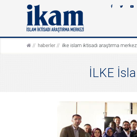
haberler
i̇lke i̇slam i̇ktisadı araştırma merkezi
İLKE İsla