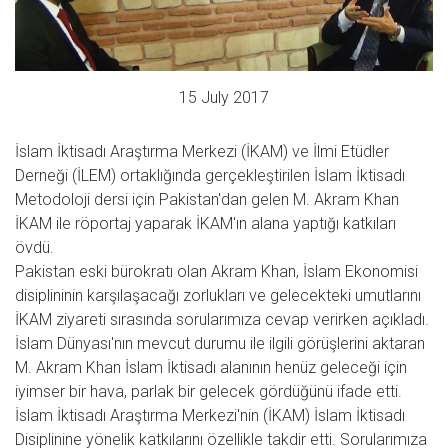
15 July 2017
İslam İktisadı Araştırma Merkezi (İKAM) ve İlmi Etüdler
Derneği (İLEM) ortaklığında gerçekleştirilen İslam İktisadı
Metodoloji dersi için Pakistan'dan gelen M. Akram Khan
İKAM ile röportaj yaparak İKAM'ın alana yaptığı katkıları
övdü.
Pakistan eski bürokratı olan Akram Khan, İslam Ekonomisi
disiplininin karşılaşacağı zorlukları ve gelecekteki umutlarını
İKAM ziyareti sırasında sorularımıza cevap verirken açıkladı.
İslam Dünyası'nın mevcut durumu ile ilgili görüşlerini aktaran
M. Akram Khan İslam İktisadı alanının henüz geleceği için
iyimser bir hava, parlak bir gelecek gördüğünü ifade etti.
İslam İktisadı Araştırma Merkezi'nin (İKAM) İslam İktisadı
Disiplinine yönelik katkılarını özellikle takdir etti. Sorularımıza