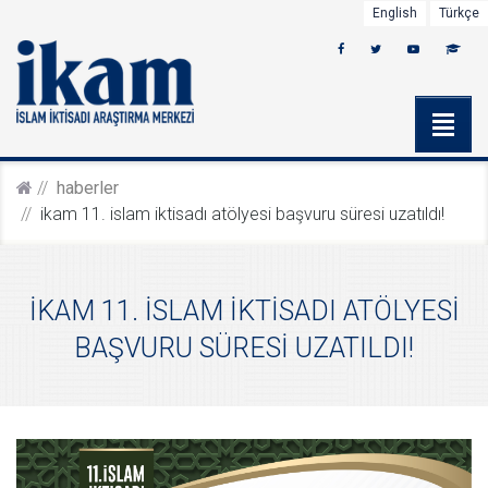
English
Türkçe
haberler
i̇kam 11. i̇slam i̇kti̇sadi atölyesi̇ başvuru süresi̇ uzatildi!
İKAM 11. İSLAM İKTİSADI ATÖLYESİ
BAŞVURU SÜRESİ UZATILDI!