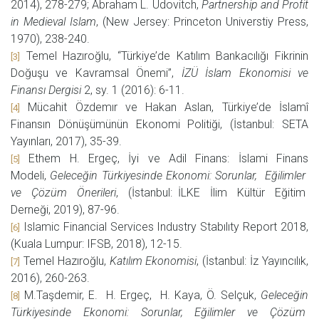
2014), 278-279; Abraham L. Udovitch,
Partnership and Profit
in Medieval Islam
, (New Jersey: Princeton Universtiy Press,
1970), 238-240.
Temel Hazıroğlu, “Türkiye’de Katılım Bankacılığı Fikrinin
[3]
Doğuşu ve Kavramsal Önemi”,
İZÜ İslam Ekonomisi ve
Finansı Dergisi
2, sy. 1 (2016): 6-11.
Mücahit Özdemır ve Hakan Aslan, Türkiye’de İslamî
[4]
Finansın Dönüşümünün Ekonomi Politiği, (İstanbul: SETA
Yayınları, 2017), 35-39.
Ethem H. Ergeç, İyi ve Adil Finans: İslami Finans
[5]
Modeli,
Geleceğin Türkiyesinde Ekonomi: Sorunlar, Eğilimler
ve Çözüm Önerileri
, (İstanbul: İLKE İlim Kültür Eğitim
Derneği, 2019), 87-96.
Islamic Financial Services Industry Stabılıty Report 2018,
[6]
(Kuala Lumpur: IFSB, 2018), 12-15.
Temel Hazıroğlu,
Katılım Ekonomisi
, (İstanbul: İz Yayıncılık,
[7]
2016), 260-263.
M.Taşdemir, E. H. Ergeç, H. Kaya, Ö. Selçuk,
Geleceğin
[8]
Türkiyesinde Ekonomi: Sorunlar, Eğilimler ve Çözüm