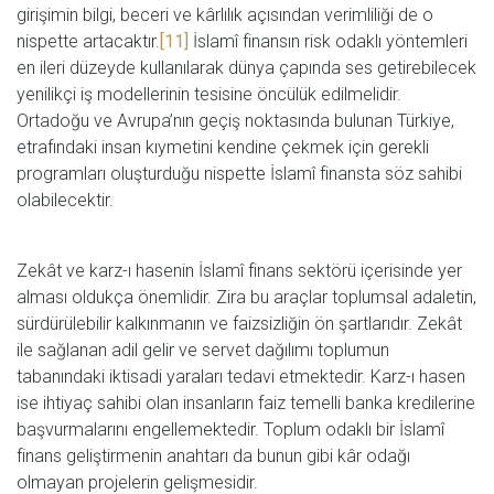
girişimin bilgi, beceri ve kârlılık açısından verimliliği de o
nispette artacaktır.
[11]
İslamî finansın risk odaklı yöntemleri
en ileri düzeyde kullanılarak dünya çapında ses getirebilecek
yenilikçi iş modellerinin tesisine öncülük edilmelidir.
Ortadoğu ve Avrupa’nın geçiş noktasında bulunan Türkiye,
etrafındaki insan kıymetini kendine çekmek için gerekli
programları oluşturduğu nispette İslamî finansta söz sahibi
olabilecektir.
Zekât ve karz-ı hasenin İslamî finans sektörü içerisinde yer
alması oldukça önemlidir. Zira bu araçlar toplumsal adaletin,
sürdürülebilir kalkınmanın ve faizsizliğin ön şartlarıdır. Zekât
ile sağlanan adil gelir ve servet dağılımı toplumun
tabanındaki iktisadi yaraları tedavi etmektedir. Karz-ı hasen
ise ihtiyaç sahibi olan insanların faiz temelli banka kredilerine
başvurmalarını engellemektedir. Toplum odaklı bir İslamî
finans geliştirmenin anahtarı da bunun gibi kâr odağı
olmayan projelerin gelişmesidir.