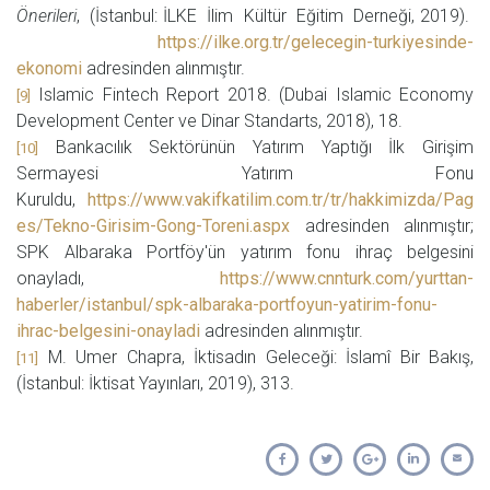
Önerileri
, (İstanbul: İLKE İlim Kültür Eğitim Derneği, 2019).
https://ilke.org.tr/gelecegin-turkiyesinde-
ekonomi
adresinden alınmıştır.
Islamic Fintech Report 2018. (Dubai Islamic Economy
[9]
Development Center ve Dinar Standarts, 2018), 18.
Bankacılık Sektörünün Yatırım Yaptığı İlk Girişim
[10]
Sermayesi Yatırım Fonu
Kuruldu,
https://www.vakifkatilim.com.tr/tr/hakkimizda/Pag
es/Tekno-Girisim-Gong-Toreni.aspx
adresinden alınmıştır;
SPK Albaraka Portföy'ün yatırım fonu ihraç belgesini
onayladı,
https://www.cnnturk.com/yurttan-
haberler/istanbul/spk-albaraka-portfoyun-yatirim-fonu-
ihrac-belgesini-onayladi
adresinden alınmıştır.
M. Umer Chapra, İktisadın Geleceği: İslamî Bir Bakış,
[11]
(İstanbul: İktisat Yayınları, 2019), 313.