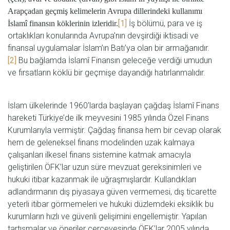
Arapçadan geçmiş kelimelerin Avrupa dillerindeki kullanımı
[1]
İş bölümü, para ve iş
İslamî finansın köklerinin izleridir.
ortaklıkları konularında Avrupa'nın devşirdiği iktisadi ve
finansal uygulamalar İslam’ın Batı’ya olan bir armağanıdır.
[2]
Bu bağlamda İslamî Finansın geleceğe verdiği umudun
ve fırsatların köklü bir geçmişe dayandığı hatırlanmalıdır.
İslam ülkelerinde 1960’larda başlayan çağdaş İslamî Finans
hareketi Türkiye’de ilk meyvesini 1985 yılında Özel Finans
Kurumlarıyla vermiştir. Çağdaş finansa hem bir cevap olarak
hem de geleneksel finans modelinden uzak kalmaya
çalışanları ilkesel finans sistemine katmak amacıyla
geliştirilen ÖFK’lar uzun süre mevzuat gereksinimleri ve
hukuki itibar kazanmak ile uğraşmışlardır. Kullandıkları
adlandırmanın dış piyasaya güven vermemesi, dış ticarette
yeterli itibar görmemeleri ve hukuki düzlemdeki eksiklik bu
kurumların hızlı ve güvenli gelişimini engellemiştir. Yapılan
tartışmalar ve öneriler çerçevesinde ÖFK’lar 2005 yılında