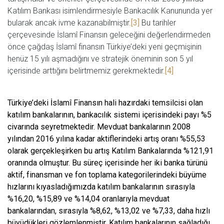
Katılım Bankası isimlendirmesiyle Bankacılık Kanununda yer
bularak ancak ivme kazanabilmiştir.
[3]
Bu tarihler
çerçevesinde İslamî Finansın geleceğini değerlendirmeden
önce çağdaş İslamî finansın Türkiye’deki yeni geçmişinin
henüz 15 yılı aşmadığını ve stratejik öneminin son 5 yıl
içerisinde arttığını belirtmemiz gerekmektedir.
[4]
Türkiye’deki İslamî Finansın hali hazırdaki temsilcisi olan
katılım bankalarının, bankacılık sistemi içerisindeki payı %5
civarında seyretmektedir. Mevduat bankalarının 2008
yılından 2016 yılına kadar aktiflerindeki artış oranı %55,53
olarak gerçekleşirken bu artış Katılım Bankalarında %121,91
oranında olmuştur. Bu süreç içerisinde her iki banka türünü
aktif, finansman ve fon toplama kategorilerindeki büyüme
hızlarını kıyasladığımızda katılım bankalarının sırasıyla
%16,20, %15,89 ve %14,04 oranlarıyla mevduat
bankalarından, sırasıyla %8,62, %13,02 ve %7,33, daha hızlı
büyüdükleri gözlemlenmiştir. Katılım bankalarının sağladığı