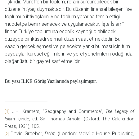
ilişkilidir. Müreffeh bir toplum, refahı sürdürebilecek bir
düzene ihtiyaç duymaktadır. Bu düzenin finansal bileşeni ise
toplumun ihtiyaçlarını yine toplum yararına temin ettiği
müddetçe benimsenecek ve uygulanacaktır. İşte İslamî
finans Türkiye toplumuna esenlik kaynağı olabilecek
düzeyde bir iktisadi ve mali düzen vaat etmektedir. Bu
vaadin gerçekleşmesi ve gelecekte yankı bulması için tüm
paydaşlar küresel eğilimlerin ve yerel yönelimlerin odağında
olağanüstü bir gayret sarf etmelidir.
Bu yazı İLKE Görüş Yazılarında paylaşılmıştır.
[1]
J.H.
Kramers, “Geography and Commerce”,
The Legacy of
Islam
içinde, ed. Sir Thomas Arnold, (Oxford: The Calerendon
Press, 1931), 105.
David Graeber,
Debt
, (London: Melville House Publishing,
[2]