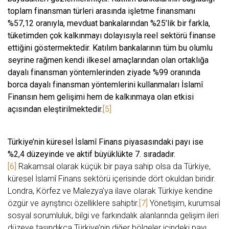
toplam finansman türleri arasında işletme finansmanı
%57,12 oranıyla, mevduat bankalarından %25’lik bir farkla,
tüketimden çok kalkınmayı dolayısıyla reel sektörü finanse
ettiğini göstermektedir. Katılım bankalarının tüm bu olumlu
seyrine rağmen kendi ilkesel amaçlarından olan ortaklığa
dayalı finansman yöntemlerinden ziyade %99 oranında
borca dayalı finansman yöntemlerini kullanmaları İslamî
Finansın hem gelişimi hem de kalkınmaya olan etkisi
açısından eleştirilmektedir.
[5]
Türkiye’nin küresel İslamî Finans piyasasındaki payı ise
%2,4 düzeyinde ve aktif büyüklükte 7. sıradadır.
[6]
Rakamsal olarak küçük bir paya sahip olsa da Türkiye,
küresel İslamî Finans sektörü içerisinde dört okuldan biridir.
Londra, Körfez ve Malezya’ya ilave olarak Türkiye kendine
özgür ve ayrıştırıcı özelliklere sahiptir.
[7]
Yönetişim, kurumsal
sosyal sorumluluk, bilgi ve farkındalık alanlarında gelişim ileri
düzeye taşındıkça Türkiye’nin diğer bölgeler içindeki payı