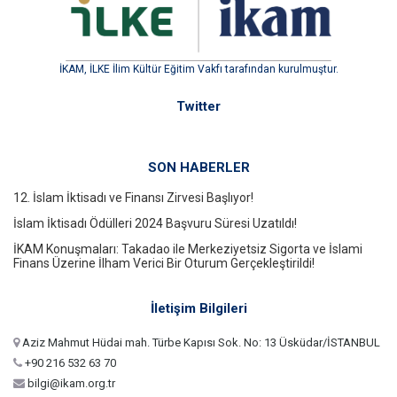
İKAM, İLKE İlim Kültür Eğitim Vakfı tarafından kurulmuştur.
Twitter
SON HABERLER
12. İslam İktisadı ve Finansı Zirvesi Başlıyor!
İslam İktisadı Ödülleri 2024 Başvuru Süresi Uzatıldı!
İKAM Konuşmaları: Takadao ile Merkeziyetsiz Sigorta ve İslami
Finans Üzerine İlham Verici Bir Oturum Gerçekleştirildi!
İletişim Bilgileri
Aziz Mahmut Hüdai mah. Türbe Kapısı Sok. No: 13 Üsküdar/İSTANBUL
+90 216 532 63 70
bilgi@ikam.org.tr