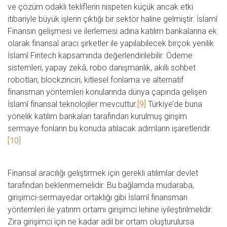
ve çözüm odaklı tekliflerin nispeten küçük ancak etki
itibariyle büyük işlerin çıktığı bir sektör haline gelmiştir. İslamî
Finansın gelişmesi ve ilerlemesi adına katılım bankalarına ek
olarak finansal aracı şirketler ile yapılabilecek birçok yenilik
İslamî Fintech kapsamında değerlendirilebilir. Ödeme
sistemleri, yapay zekâ, robo danışmanlık, akıllı sohbet
robotları, blockzinciri, kitlesel fonlama ve alternatif
finansman yöntemleri konularında dünya çapında gelişen
İslamî finansal teknolojiler mevcuttur.
[9]
Türkiye’de buna
yönelik katılım bankaları tarafından kurulmuş girişim
sermaye fonların bu konuda atılacak adımların işaretleridir.
[10]
Finansal aracılığı geliştirmek için gerekli atılımlar devlet
tarafından beklenmemelidir. Bu bağlamda mudaraba,
girişimci-sermayedar ortaklığı gibi İslamî finansman
yöntemleri ile yatırım ortamı girişimci lehine iyileştirilmelidir.
Zira girişimci için ne kadar adil bir ortam oluşturulursa