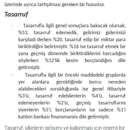
üzerinde ayrıca tartışılması gereken bir husustur.
Tasarruf
·
Tasarrufla ilgili genel sonuçlara bakacak olursak,
%53, tasarruf edemedik, gelirimiz giderimizi
karşıladı derken %20, tasarruf edip bir miktar para
biriktirdiğini belirtmiştir. %16 ise tasarruf etmek bir
yana geçmiş dönemde biriktirdiklerini harcadığını
söylerken %12’lik kesim borçlandığını dile
getirmiştir.
·
Tasarrufla ilgili bir önceki maddedeki gruplarda
yer alanlara gerektiğinde borcu nereden
alabilecekleri sorulduğunda ise genel itibariyle
%3’ü, tasarruf edebilenlerin %4’ü, tasarruf
edemeyenlerin %2’si, geçmiş tasarruflarını
yiyenlerin %5’i, borçlananların ise sadece %1’i
katılım bankası finansmanını dile getirmiştir.
Tasarruf, ülkelerin gelişimi ve kalkınması için önemli bir