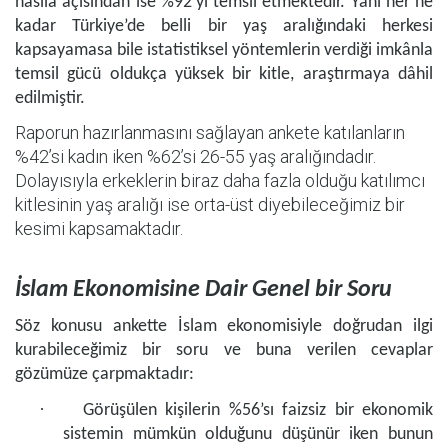
hâsıla açısından ise %92’yi temsil etmektedir. Yani her ne
kadar Türkiye’de belli bir yaş aralığındaki herkesi
kapsayamasa bile istatistiksel yöntemlerin verdiği imkânla
temsil gücü oldukça yüksek bir kitle, araştırmaya dâhil
edilmiştir.
Raporun hazırlanmasını sağlayan ankete katılanların
%42’si kadın iken %62’si 26-55 yaş aralığındadır.
Dolayısıyla erkeklerin biraz daha fazla olduğu katılımcı
kitlesinin yaş aralığı ise orta-üst diyebileceğimiz bir
kesimi kapsamaktadır.
İslam Ekonomisine Dair Genel bir Soru
Söz konusu ankette İslam ekonomisiyle doğrudan ilgi
kurabileceğimiz bir soru ve buna verilen cevaplar
gözümüze çarpmaktadır:
·
Görüşülen kişilerin %56’sı faizsiz bir ekonomik
sistemin mümkün olduğunu düşünür iken bunun