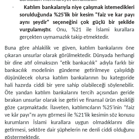
·
Katılım bankalarıyla niye çalışmak istemedikleri
sorulduğunda %25'lik bir kesim "faiz ve kar payı
aynı şeydir" seçeneğini çok güçlü bir şekilde
vurgulamıştır.
Onu, %21 ile İslami kurallara
gerçekten uymamazlık takip etmektedir.
Buna göre ahlakilik ve güven, katılım bankalarını öne
çıkaran unsurlar olarak görülmektedir. Dünyada herhangi
bir dine atıf olmaksızın “etik bankacılık” adıyla farklı bir
bankacılık modelinin gündeme getirilmeye çalışıldığı
düşünülecek olursa katılım bankalarının bu kategoride
hali hazırda ciddi bir yere sahip olabileceği söylenebilir.
Öte yandan katılım bankalarını tercih açısından geride
bırakan unsurlar olarak ise getiri ve finansal ürün eksikliği
göze çarpmaktadır. İlaveten, katılımcıların %25’inin “faiz
ve kâr payı”nı aynı görmesi ile %21’lik kesimin söz konusu
kurumların İslami kurallara uygun olmadıklarını dile
getirmesi, sektöre dair şüphelerin ne denli ciddi olduğunu
göstermektedir.