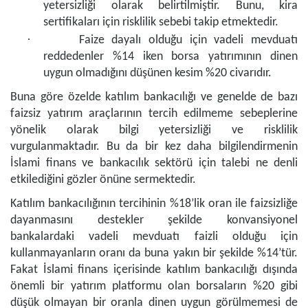
yetersizliği olarak belirtilmiştir. Bunu, kira
sertifikaları için risklilik sebebi takip etmektedir.
·
Faize dayalı olduğu için vadeli mevduatı
reddedenler %14 iken borsa yatırımının dinen
uygun olmadığını düşünen kesim %20 civarıdır.
Buna göre özelde katılım bankacılığı ve genelde de bazı
faizsiz yatırım araçlarının tercih edilmeme sebeplerine
yönelik olarak bilgi yetersizliği ve risklilik
vurgulanmaktadır. Bu da bir kez daha bilgilendirmenin
İslami finans ve bankacılık sektörü için talebi ne denli
etkilediğini gözler önüne sermektedir.
Katılım bankacılığının tercihinin %18’lik oran ile faizsizliğe
dayanmasını destekler şekilde konvansiyonel
bankalardaki vadeli mevduatı faizli olduğu için
kullanmayanların oranı da buna yakın bir şekilde %14’tür.
Fakat İslami finans içerisinde katılım bankacılığı dışında
önemli bir yatırım platformu olan borsaların %20 gibi
düşük olmayan bir oranla dinen uygun görülmemesi de