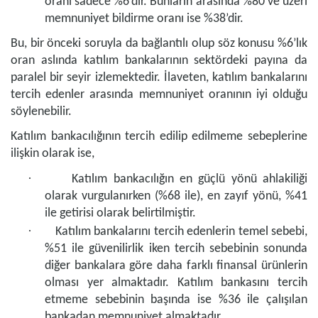
oranı sadece %6’dır. Bunların arasında %80 ve üzeri
memnuniyet bildirme oranı ise %38’dir.
Bu, bir önceki soruyla da bağlantılı olup söz konusu %6’lık
oran aslında katılım bankalarının sektördeki payına da
paralel bir seyir izlemektedir. İlaveten, katılım bankalarını
tercih edenler arasında memnuniyet oranının iyi olduğu
söylenebilir.
Katılım bankacılığının tercih edilip edilmeme sebeplerine
ilişkin olarak ise,
·
Katılım bankacılığın en güçlü yönü ahlakiliği
olarak vurgulanırken (%68 ile), en zayıf yönü, %41
ile getirisi olarak belirtilmiştir.
·
Katılım bankalarını tercih edenlerin temel sebebi,
%51 ile güvenilirlik iken tercih sebebinin sonunda
diğer bankalara göre daha farklı finansal ürünlerin
olması yer almaktadır. Katılım bankasını tercih
etmeme sebebinin başında ise %36 ile çalışılan
bankadan memnuniyet almaktadır.