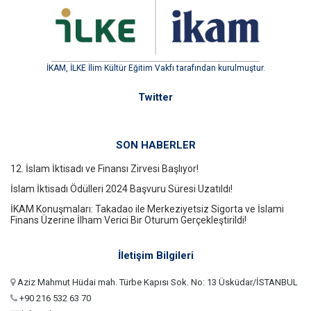
İKAM, İLKE İlim Kültür Eğitim Vakfı tarafından kurulmuştur.
Twitter
SON HABERLER
12. İslam İktisadı ve Finansı Zirvesi Başlıyor!
İslam İktisadı Ödülleri 2024 Başvuru Süresi Uzatıldı!
İKAM Konuşmaları: Takadao ile Merkeziyetsiz Sigorta ve İslami
Finans Üzerine İlham Verici Bir Oturum Gerçekleştirildi!
İletişim Bilgileri
Aziz Mahmut Hüdai mah. Türbe Kapısı Sok. No: 13 Üsküdar/İSTANBUL
+90 216 532 63 70