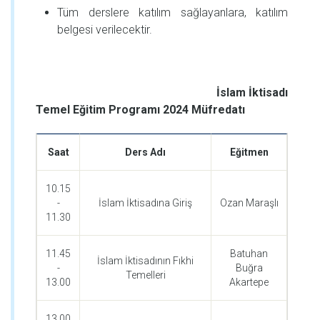
Tüm derslere katılım sağlayanlara, katılım
belgesi verilecektir.
İslam İktisadı
Temel Eğitim Programı 2024 Müfredatı
Saat
Ders Adı
Eğitmen
10.15
-
İslam İktisadına Giriş
Ozan Maraşlı
11.30
11.45
Batuhan
İslam İktisadının Fıkhi
-
Buğra
Temelleri
13.00
Akartepe
13.00