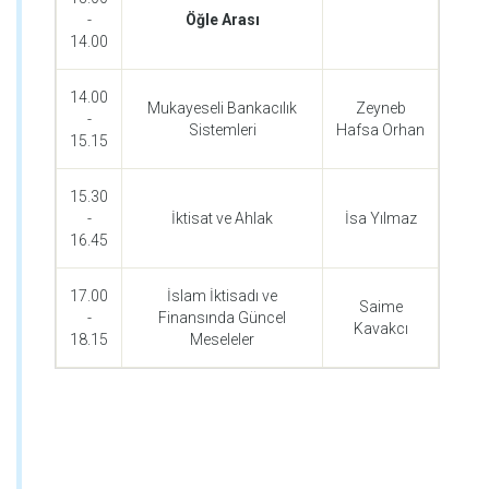
-
Öğle Arası
14.00
14.00
Mukayeseli Bankacılık
Zeyneb
-
Sistemleri
Hafsa Orhan
15.15
15.30
-
İktisat ve Ahlak
İsa Yılmaz
16.45
17.00
İslam İktisadı ve
Saime
-
Finansında Güncel
Kavakcı
18.15
Meseleler